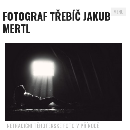
FOTOGRAF TŘEBÍČ JAKUB
MENU
MERTL
Skip to content
NETRADIČNÍ TĚHOTENSKÉ FOTO V PŘÍRODĚ