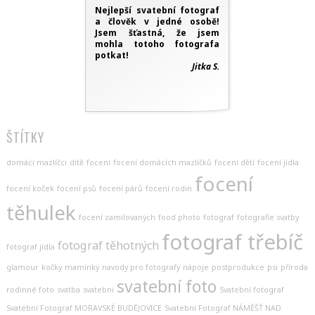
Nejlepší svatební fotograf
a člověk v jedné osobě!
Jsem šťastná, že jsem
mohla totoho fotografa
potkat!
Jitka S.
ŠTÍTKY
domácí mazlíčci
dítě
focení
focení domácích mazlíčků
focení dětí
focení jídla
focení
focení koček
focení psů
focení párů
focení rodin
těhulek
focení zamilovaných
food photo
fotograf
fotografie svatby
fotograf třebíč
fotograf těhotných
fotograf jídla
glamour
kočky
maminky
navody pro fotografy
nápoje
postprodukce
psi
příroda
svatební foto
rodinné foto
svatba
svatebni
Svatební fotograf
Svatební Fotograf MORAVSKÉ BUDĚJOVICE
Svatební Fotograf NÁMĚŠŤ NAD