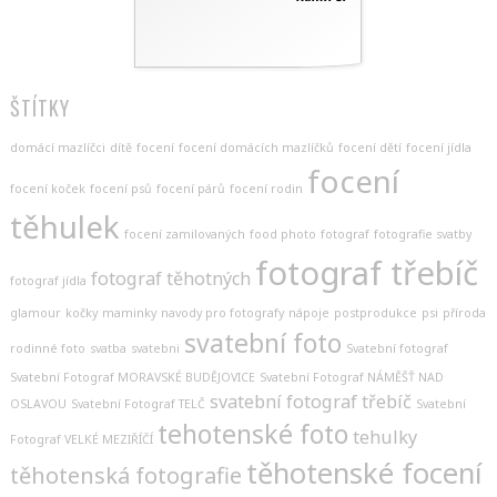
ŠTÍTKY
domácí mazlíčci
dítě
focení
focení domácích mazlíčků
focení dětí
focení jídla
focení
focení koček
focení psů
focení párů
focení rodin
těhulek
focení zamilovaných
food photo
fotograf
fotografie svatby
fotograf třebíč
fotograf těhotných
fotograf jídla
glamour
kočky
maminky
navody pro fotografy
nápoje
postprodukce
psi
příroda
svatební foto
rodinné foto
svatba
svatebni
Svatební fotograf
Svatební Fotograf MORAVSKÉ BUDĚJOVICE
Svatební Fotograf NÁMĚŠŤ NAD
svatební fotograf třebíč
OSLAVOU
Svatební Fotograf TELČ
Svatební
tehotenské foto
tehulky
Fotograf VELKÉ MEZIŘÍČÍ
těhotenské focení
těhotenská fotografie