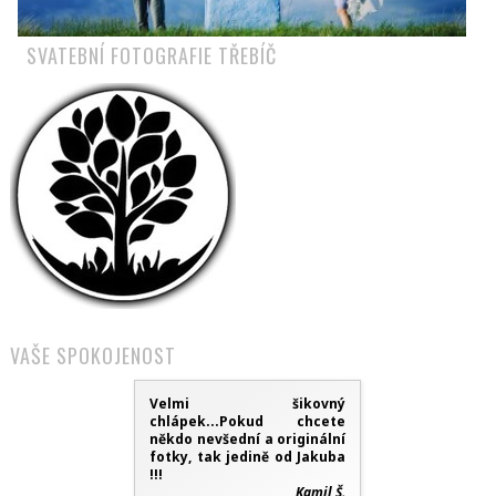
SVATEBNÍ FOTOGRAFIE TŘEBÍČ
VAŠE SPOKOJENOST
Velmi šikovný
chlápek...Pokud chcete
někdo nevšední a originální
fotky, tak jedině od Jakuba
!!!
Kamil Š.