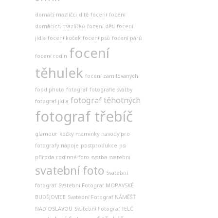
domácí mazlíčci
dítě
focení
focení
domácích mazlíčků
focení dětí
focení
jídla
focení koček
focení psů
focení párů
focení
focení rodin
těhulek
focení zamilovaných
food photo
fotograf
fotografie svatby
fotograf těhotných
fotograf jídla
fotograf třebíč
glamour
kočky
maminky
navody pro
fotografy
nápoje
postprodukce
psi
příroda
rodinné foto
svatba
svatebni
svatební foto
Svatební
fotograf
Svatební Fotograf MORAVSKÉ
BUDĚJOVICE
Svatební Fotograf NÁMĚŠŤ
NAD OSLAVOU
Svatební Fotograf TELČ