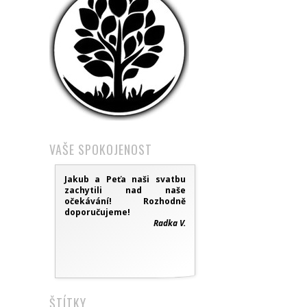
VAŠE SPOKOJENOST
Jakub a Peťa naši svatbu
zachytili nad naše
očekávání! Rozhodně
doporučujeme!
Radka V.
ŠTÍTKY