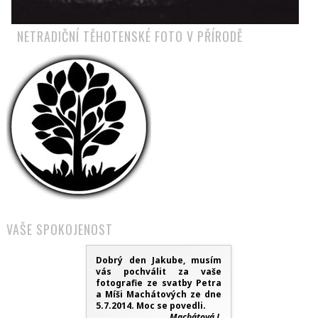
NETRADIČNÍ TĚHOTENSKÉ FOTO V PŘÍRODĚ
VAŠE SPOKOJENOST
Dobrý den Jakube, musím
vás pochválit za vaše
fotografie ze svatby Petra
a Míši Machátových ze dne
5.7.2014. Moc se povedli.
Machátová J.