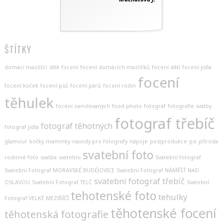
ŠTÍTKY
domácí mazlíčci
dítě
focení
focení domácích mazlíčků
focení dětí
focení jídla
focení
focení koček
focení psů
focení párů
focení rodin
těhulek
focení zamilovaných
food photo
fotograf
fotografie svatby
fotograf třebíč
fotograf těhotných
fotograf jídla
glamour
kočky
maminky
navody pro fotografy
nápoje
postprodukce
psi
příroda
svatební foto
rodinné foto
svatba
svatebni
Svatební fotograf
Svatební Fotograf MORAVSKÉ BUDĚJOVICE
Svatební Fotograf NÁMĚŠŤ NAD
svatební fotograf třebíč
OSLAVOU
Svatební Fotograf TELČ
Svatební
tehotenské foto
tehulky
Fotograf VELKÉ MEZIŘÍČÍ
těhotenské focení
těhotenská fotografie