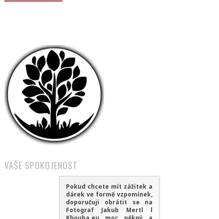
VAŠE SPOKOJENOST
Pokud chcete mít zážitek a
dárek ve formě vzpomínek,
doporučuji obrátit se na
Fotograf Jakub Mertl l
Khouba.eu moc pěkný a