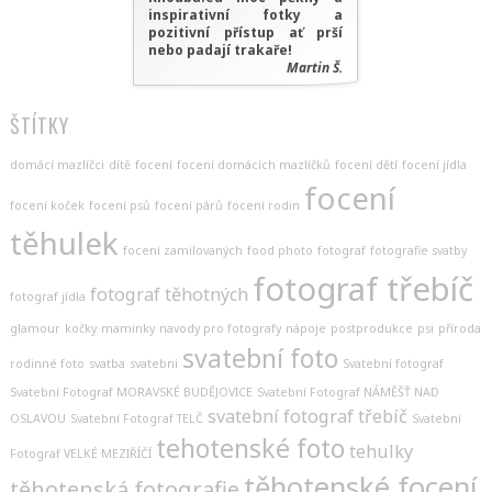
inspirativní fotky a
pozitivní přístup ať prší
nebo padají trakaře!
Martin Š.
ŠTÍTKY
domácí mazlíčci
dítě
focení
focení domácích mazlíčků
focení dětí
focení jídla
focení
focení koček
focení psů
focení párů
focení rodin
těhulek
focení zamilovaných
food photo
fotograf
fotografie svatby
fotograf třebíč
fotograf těhotných
fotograf jídla
glamour
kočky
maminky
navody pro fotografy
nápoje
postprodukce
psi
příroda
svatební foto
rodinné foto
svatba
svatebni
Svatební fotograf
Svatební Fotograf MORAVSKÉ BUDĚJOVICE
Svatební Fotograf NÁMĚŠŤ NAD
svatební fotograf třebíč
OSLAVOU
Svatební Fotograf TELČ
Svatební
tehotenské foto
tehulky
Fotograf VELKÉ MEZIŘÍČÍ
těhotenské focení
těhotenská fotografie