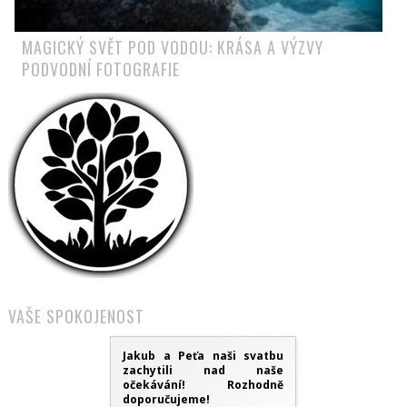
MAGICKÝ SVĚT POD VODOU: KRÁSA A VÝZVY
PODVODNÍ FOTOGRAFIE
VAŠE SPOKOJENOST
Jakub a Peťa naši svatbu
zachytili nad naše
očekávání! Rozhodně
doporučujeme!