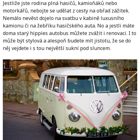
Jestliže jste rodina plná hasičů, kamioňáků nebo
motorkářů, nebojte se udělat z cesty na obřad zážitek.
Nemálo nevěst dojelo na svatbu v kabině luxusního
kamionu či na žebříku hasičského auta. No a jestli máte
doma starý hippies autobus můžete zvážit i renovaci. I to
může být stylová a alespoň budete mít jistotu, že se do
něj vejdete i s tou největší sukní pod sluncem.