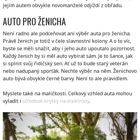
jejím autem obvykle novomanželé odjíždí z obřadu.
AUTO PRO ŽENICHA
Není radno ale podceňovat ani výběr auta pro ženicha.
Právě ženich je totiž v čele slavnostní kolony. A o to víc,
byste se měli snažit, aby i jeho auto upoutalo pozornost.
Každý ženich by si měl auto vybírat sám. Je to šance, jak
si splnit svůj řidičský sen. Ať už to bude starý veterán
nebo nadupaný sporťák. Nechte výběr na něm. Ženichovo
auto bývá obvykle černé barvy. Není to ale pravidlem.
Myslete také na maličkosti. Celkový vzhled auta mohou
vyladit i
středové krytky na elektrony
.