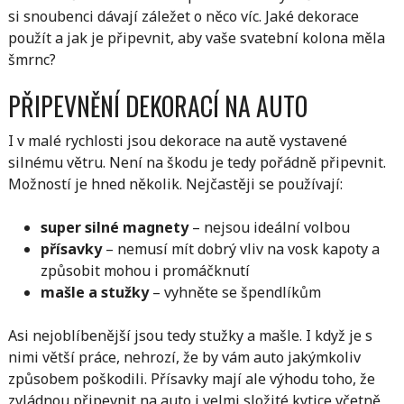
si snoubenci dávají záležet o něco víc. Jaké dekorace
použít a jak je připevnit, aby vaše svatební kolona měla
šmrnc?
PŘIPEVNĚNÍ DEKORACÍ NA AUTO
I v malé rychlosti jsou dekorace na autě vystavené
silnému větru. Není na škodu je tedy pořádně připevnit.
Možností je hned několik. Nejčastěji se používají:
super silné magnety
– nejsou ideální volbou
přísavky
– nemusí mít dobrý vliv na vosk kapoty a
způsobit mohou i promáčknutí
mašle a stužky
– vyhněte se špendlíkům
Asi nejoblíbenější jsou tedy stužky a mašle. I když je s
nimi větší práce, nehrozí, že by vám auto jakýmkoliv
způsobem poškodili. Přísavky mají ale výhodu toho, že
zvládnou připevnit na auto i velmi složité kytice včetně