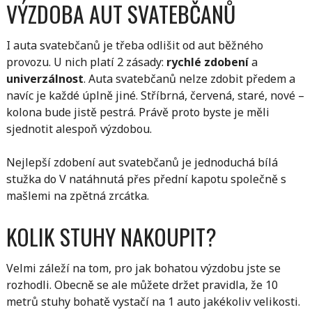
VÝZDOBA AUT SVATEBČANŮ
I auta svatebčanů je třeba odlišit od aut běžného
provozu. U nich platí 2 zásady:
rychlé zdobení
a
univerzálnost
. Auta svatebčanů nelze zdobit předem a
navíc je každé úplně jiné. Stříbrná, červená, staré, nové –
kolona bude jistě pestrá. Právě proto byste je měli
sjednotit alespoň výzdobou.
Nejlepší zdobení aut svatebčanů je jednoduchá bílá
stužka do V natáhnutá přes přední kapotu společně s
mašlemi na zpětná zrcátka.
KOLIK STUHY NAKOUPIT?
Velmi záleží na tom, pro jak bohatou výzdobu jste se
rozhodli. Obecně se ale můžete držet pravidla, že 10
metrů stuhy bohatě vystačí na 1 auto jakékoliv velikosti.