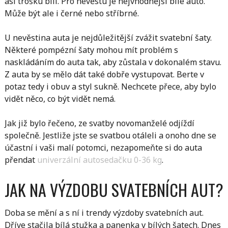
asi trošku bili. Pro nevěstu je nejvhodnější bílé auto.
Může být ale i černé nebo stříbrné.
U nevěstina auta je nejdůležitější zvážit svatební šaty.
Některé pompézní šaty mohou mít problém s
naskládáním do auta tak, aby zůstala v dokonalém stavu.
Z auta by se mělo dát také dobře vystupovat. Berte v
potaz tedy i obuv a styl sukně. Nechcete přece, aby bylo
vidět něco, co být vidět nemá.
Jak již bylo řečeno, ze svatby novomanželé odjíždí
společně. Jestliže jste se svatbou otáleli a onoho dne se
účastní i vaši malí potomci, nezapomeňte si do auta
přendat
univerzální autosedačku 0-36 kg
.
JAK NA VÝZDOBU SVATEBNÍCH AUT?
Doba se mění a s ní i trendy výzdoby svatebních aut.
Dříve stačila bílá stužka a panenka v bílých šatech. Dnes