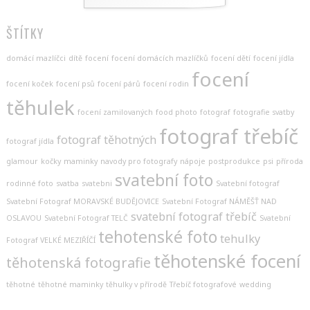
ŠTÍTKY
domácí mazlíčci
dítě
focení
focení domácích mazlíčků
focení dětí
focení jídla
focení
focení koček
focení psů
focení párů
focení rodin
těhulek
focení zamilovaných
food photo
fotograf
fotografie svatby
fotograf třebíč
fotograf těhotných
fotograf jídla
glamour
kočky
maminky
navody pro fotografy
nápoje
postprodukce
psi
příroda
svatební foto
rodinné foto
svatba
svatebni
Svatební fotograf
Svatební Fotograf MORAVSKÉ BUDĚJOVICE
Svatební Fotograf NÁMĚŠŤ NAD
svatební fotograf třebíč
OSLAVOU
Svatební Fotograf TELČ
Svatební
tehotenské foto
tehulky
Fotograf VELKÉ MEZIŘÍČÍ
těhotenské focení
těhotenská fotografie
těhotné
těhotné maminky
těhulky v přírodě
Třebíč fotografové
wedding