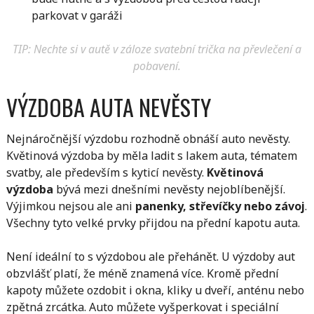
parkovat v garáži
TIP: Nechte si v autě v záloze svatební trička na převlečení a
pobavení.
VÝZDOBA AUTA NEVĚSTY
Nejnáročnější výzdobu rozhodně obnáší auto nevěsty.
Květinová výzdoba by měla ladit s lakem auta, tématem
svatby, ale především s kyticí nevěsty.
Květinová
výzdoba
bývá mezi dnešními nevěsty nejoblíbenější.
Výjimkou nejsou ale ani
panenky, střevíčky nebo závoj
.
Všechny tyto velké prvky přijdou na přední kapotu auta.
Není ideální to s výzdobou ale přehánět. U výzdoby aut
obzvlášť platí, že méně znamená více. Kromě přední
kapoty můžete ozdobit i okna, kliky u dveří, anténu nebo
zpětná zrcátka. Auto můžete vyšperkovat i speciální