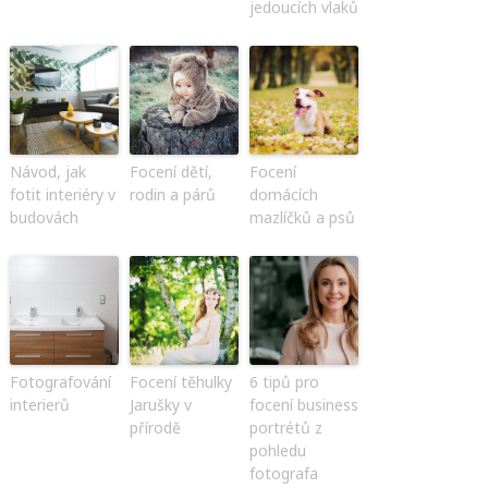
jedoucích vlaků
Návod, jak
Focení dětí,
Focení
fotit interiéry v
rodin a párů
domácích
budovách
mazlíčků a psů
Fotografování
Focení těhulky
6 tipů pro
interierů
Jarušky v
focení business
přírodě
portrétů z
pohledu
fotografa