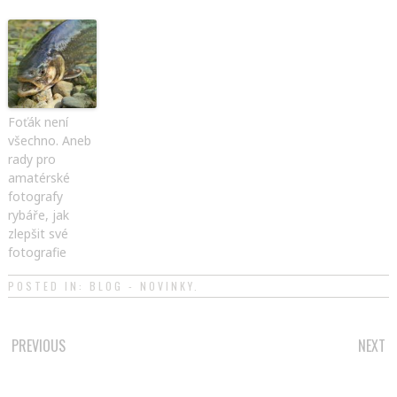
Foťák není
všechno. Aneb
rady pro
amatérské
fotografy
rybáře, jak
zlepšit své
fotografie
POSTED IN:
BLOG - NOVINKY
.
PREVIOUS
NEXT
POST NAVIGATION