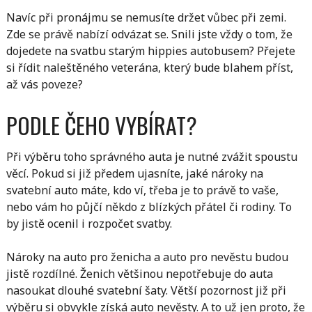
Navíc při pronájmu se nemusíte držet vůbec při zemi.
Zde se právě nabízí odvázat se. Snili jste vždy o tom, že
dojedete na svatbu starým hippies autobusem? Přejete
si řídit naleštěného veterána, který bude blahem příst,
až vás poveze?
PODLE ČEHO VYBÍRAT?
Při výběru toho správného auta je nutné zvážit spoustu
věcí. Pokud si již předem ujasníte, jaké nároky na
svatební auto máte, kdo ví, třeba je to právě to vaše,
nebo vám ho půjčí někdo z blízkých přátel či rodiny. To
by jistě ocenil i rozpočet svatby.
Nároky na auto pro ženicha a auto pro nevěstu budou
jistě rozdílné. Ženich většinou nepotřebuje do auta
nasoukat dlouhé svatební šaty. Větší pozornost již při
výběru si obvykle získá auto nevěsty. A to už jen proto, že