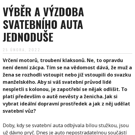
VÝBĚR A VÝZDOBA
SVATEBNÍHO AUTA
JEDNODUŠE
25 ÚNORA, 2022
Vrčení motorů, troubení klaksonů. Ne, to opravdu
není denní zácpa. Tím se na vědomost dává, že muž a
žena se rozhodli vstoupit nebo již vstoupili do svazku
manželského. Aby si váš svatební průvod lidé
nespletli s kolonou, je zapotřebí se nějak odlišit. To
platí především o autě nevěsty a ženicha. Jak si
vybrat ideální dopravní prostředek a jak z něj udělat
svatební vůz?
Doby, kdy se svatební auta odbývala bílou stužkou, jsou
už dávno pryč. Dnes je auto nepostradatelnou součástí