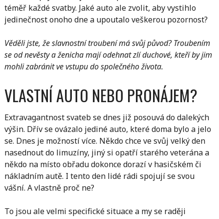
téměř každé svatby. Jaké auto ale zvolit, aby vystihlo
jedinečnost onoho dne a upoutalo veškerou pozornost?
Věděli jste, že slavnostní troubení má svůj původ? Troubením
se od nevěsty a ženicha mají odehnat zlí duchové, kteří by jim
mohli zabránit ve vstupu do společného života.
VLASTNÍ AUTO NEBO PRONÁJEM?
Extravagantnost svateb se dnes již posouvá do dalekých
výšin. Dřív se ovázalo jediné auto, které doma bylo a jelo
se. Dnes je možností více. Někdo chce ve svůj velký den
nasednout do limuzíny, jiný si opatří starého veterána a
někdo na místo obřadu dokonce dorazí v hasičském či
nákladním autě. I tento den lidé rádi spojují se svou
vášní. A vlastně proč ne?
To jsou ale velmi specifické situace a my se raději