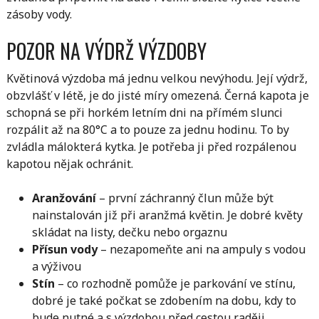
zásoby vody.
POZOR NA VÝDRŽ VÝZDOBY
Květinová výzdoba má jednu velkou nevýhodu. Její výdrž,
obzvlášť v létě, je do jisté míry omezená. Černá kapota je
schopná se při horkém letním dni na přímém slunci
rozpálit až na 80°C a to pouze za jednu hodinu. To by
zvládla málokterá kytka. Je potřeba ji před rozpálenou
kapotou nějak ochránit.
Aranžování
– první záchranný člun může být
nainstalován již při aranžmá květin. Je dobré květy
skládat na listy, dečku nebo orgaznu
Přísun vody
– nezapomeňte ani na ampuly s vodou
a výživou
Stín
– co rozhodně pomůže je parkování ve stínu,
dobré je také počkat se zdobením na dobu, kdy to
bude nutné a s výzdobou před cestou raději