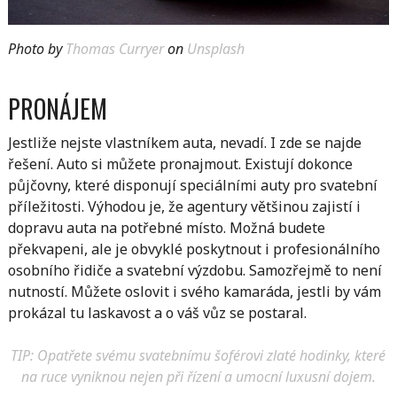
Photo by
Thomas Curryer
on
Unsplash
PRONÁJEM
Jestliže nejste vlastníkem auta, nevadí. I zde se najde
řešení. Auto si můžete pronajmout. Existují dokonce
půjčovny, které disponují speciálními auty pro svatební
příležitosti. Výhodou je, že agentury většinou zajistí i
dopravu auta na potřebné místo. Možná budete
překvapeni, ale je obvyklé poskytnout i profesionálního
osobního řidiče a svatební výzdobu. Samozřejmě to není
nutností. Můžete oslovit i svého kamaráda, jestli by vám
prokázal tu laskavost a o váš vůz se postaral.
TIP: Opatřete svému svatebnímu šoférovi zlaté hodinky, které
na ruce vyniknou nejen při řízení a umocní luxusní dojem.