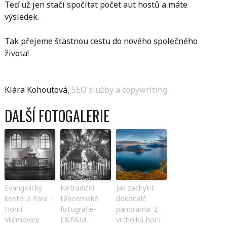
Teď už jen stačí spočítat počet aut hostů a máte
výsledek.
Tak přejeme šťastnou cestu do nového společného
života!
Klára Kohoutová,
SEO služby a
copywriting
DALŠÍ FOTOGALERIE
Evangelický
Netradiční
Jak zachytit
kostel a Fara –
těhotenské
dokonalé
Horní
fotografie-
panorama: Z
Vilémovice
L&F&M
vrcholků hor i