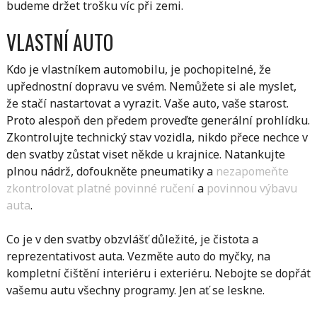
budeme držet trošku víc při zemi.
VLASTNÍ AUTO
Kdo je vlastníkem automobilu, je pochopitelné, že
upřednostní dopravu ve svém. Nemůžete si ale myslet,
že stačí nastartovat a vyrazit. Vaše auto, vaše starost.
Proto alespoň den předem proveďte generální prohlídku.
Zkontrolujte technický stav vozidla, nikdo přece nechce v
den svatby zůstat viset někde u krajnice. Natankujte
plnou nádrž, dofoukněte pneumatiky a
nezapomeňte
zkontrolovat platné povinné ručení
a
povinnou výbavu
auta
.
Co je v den svatby obzvlášť důležité, je čistota a
reprezentativost auta. Vezměte auto do myčky, na
kompletní čištění interiéru i exteriéru. Nebojte se dopřát
vašemu autu všechny programy. Jen ať se leskne.