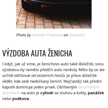
Photo by
Damian Chojnacki
on
Unsplash
VÝZDOBA AUTA ŽENICHA
I když, jak už víme, je ženichovo auto také důležité, svou
výzdobou by nemělo předčit auto nevěsty. Mělo by se ale
určitě odlišovat od ostatních hostů. Je přece důležité
vědět, kde sedí nedočkavý ženich. Nejčastěji tak přední
kapotě dominuje jeden prvek. Oblíbeným
ženichovým
doplňkem
na auto je
cylindr
se stuhou a květy,
panáček
nebo
podkova
.